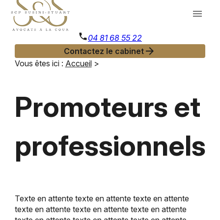
Panneau de gestion des cookies
menu
phone
04 81 68 55 22
arrow_forward
Contactez le cabinet
Vous êtes ici :
Accueil
>
Promoteurs et
professionnels
Texte en attente texte en attente texte en attente
texte en attente texte en attente texte en attente